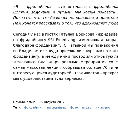
«Я — фридайвер» - это интервью с фридайвера
целями, задачами и путями. Мы хотим показать 
Показать, что это безопасное, красивое и приятно
Нам хочется рассказать о том, что вдохновляет лю
Сегодня у нас в гостях Татьяна Борисова - фридайв
по фридайвингу SSI Freediving, изменившая напра
благодаря фридайвингу. С Татьяной мы познакомил
во Владивостоке, куда приезжали с курсами по кон
фридайвингу, а между ними проводили открытую л
желающих. Благодаря рекламе мероприятия со с
самая массовая лекция, собравшая больше 70-ти че
интересующейся аудиторией. Владивосток - прекрас
мы с удовольствием туда вернемся.
Опубликовано:
20 августа 2017
Теги:
фридайвинг
яфридайвер
фото
видео
интервью