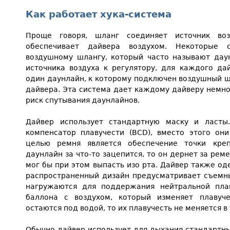
Как работает хука-система
Проще говоря, шланг соединяет источник воз
обеспечивает дайвера воздухом. Некоторые
воздушному шлангу, который часто называют дау
источника воздуха к регулятору, для каждого да
один даунлайн, к которому подключен воздушный ш
дайвера. Эта система дает каждому дайверу немн
риск спутывания даунлайнов.
Дайвер использует стандартную маску и ласты
компенсатор плавучести (BCD), вместо этого он
целью ремня является обеспечение точки кре
даунлайн за что-то зацепится, то он дернет за реме
мог бы при этом выпасть изо рта. Дайвер также од
распространенный дизайн предусматривает съемн
нагружаются для поддержания нейтральной плав
баллона с воздухом, который изменяет плавуч
остаются под водой, то их плавучесть не меняется в
Обычно дайвер использует для дыхания стандартны