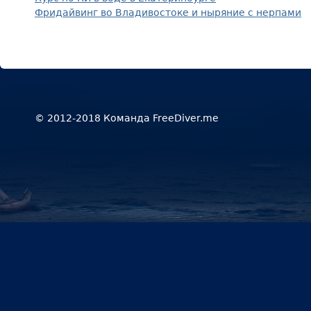
Фридайвинг во Владивостоке и ныряние с нерпами
© 2012-2018 Команда FreeDiver.me