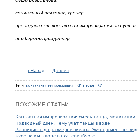
Саша Безроднова,
социальный психолог, тренер,
преподаватель контактной импровизации на суше и 
перформер, фридайвер
‹ Назад
Далее ›
Теги:
контактная импровизация
КИ в воде
КИ
ПОХОЖИЕ СТАТЬИ
Контактная импровизация: смесь танца, медитации 
Подводный дзен: чему учат танцы в воде
Расширяясь до размеров океана. Эмбодимент-взгляд
Курс по КИ в воде в Екатеринбурге