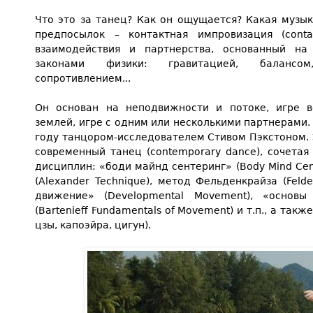
Что это за танец? Как он ощущается? Какая музы
предпосылок – контактная импровизация (contac
взаимодействия и партнерства, основанный на
законами физики: гравитацией, балансом
сопротивлением...
Он основан на неподвижности и потоке, игре в
землей, игре с одним или несколькими партнерами.
году танцором-исследователем Стивом Пэкстоном.
современный танец (contemporary dance), сочетая
дисциплин: «боди майнд сентеринг» (Body Mind Cen
(Alexander Technique), метод Фельденкрайза (Feld
движение» (Developmental Movement), «основ
(Bartenieff Fundamentals of Movement) и т.п., а такж
цзы, капоэйра, цигун).