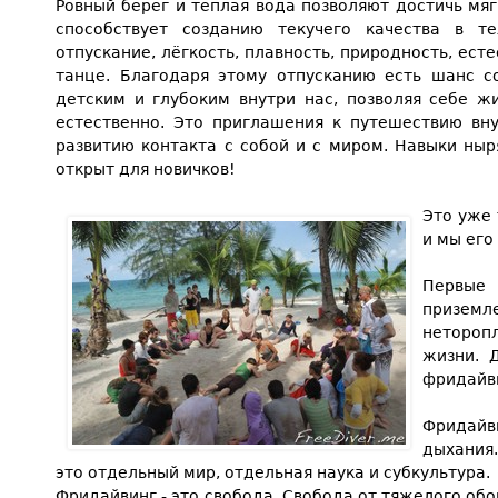
Ровный берег и тёплая вода позволяют достичь мяг
способствует созданию текучего качества в т
отпускание, лёгкость, плавность, природность, ес
танце. Благодаря этому отпусканию есть шанс со
детским и глубоким внутри нас, позволяя себе ж
естественно. Это приглашения к путешествию вну
развитию контакта с собой и с миром. Навыки ныр
открыт для новичков!
Это уже 
и мы его
Первы
приземл
неторо
жизни. 
фридайв
Фридайв
дыхания.
это отдельный мир, отдельная наука и субкультура.
Фридайвинг - это свобода. Свобода от тяжелого об