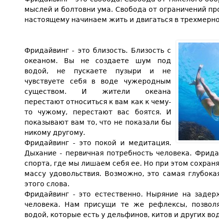
мыслей и болтовни ума. Свобода от ограничений про
настоящему начинаем жить и двигаться в трехмерн
Фридайвинг - это близость. Близость с
океаном. Вы не создаете шум под
водой, не пускаете пузыри и не
чувствуете себя в воде чужеродным
существом. И жители океана
перестают относиться к вам как к чему-
то чужому, перестают вас боятся. И
показывают вам то, что не показали бы
никому другому.
Фридайвинг - это покой и медитация.
Дыхание - первичная потребность человека. Фрида
спорта, где мы лишаем себя ее. Но при этом сохран
массу удовольствия. Возможно, это самая глубока
этого слова.
Фридайвинг - это естественно. Ныряние на задер
человека. Нам присущи те же рефлексы, позвол
водой, которые есть у дельфинов, китов и других в