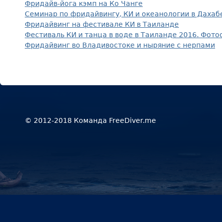
Фридайв-йога кэмп на Ко Чанге
Семинар по фридайвингу, КИ и океанологии в Дахаб
Фридайвинг на фестивале КИ в Таиланде
Фестиваль КИ и танца в воде в Таиланде 2016. Фото
Фридайвинг во Владивостоке и ныряние с нерпами
© 2012-2018 Команда FreeDiver.me