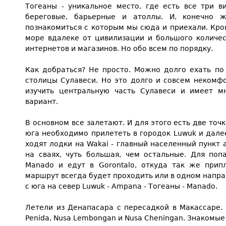
Тогеаны - уникальное место, где есть все три 
береговые, барьерные и атоллы. И, конечно 
познакомиться с которым мы сюда и приехали. Кро
море вдалеке от цивилизации и большого количес
интернетов и магазинов. Но обо всем по порядку.
Как добраться? Не просто. Можно долго ехать по
столицы Сулавеси. Но это долго и совсем некомфор
изучить центральную часть Сулавеси и имеет м
вариант.
В основном все залетают. И для этого есть две точ
юга необходимо прилететь в городок Luwuk и далее
ходят лодки на Wakai - главный населенный пункт а
на сваях, чуть большая, чем остальные. Для поп
Manado и едут в Gorontalo, откуда так же прип
маршрут всегда будет проходить или в одном напра
с юга на север Luwuk - Ampana - Тогеаны - Manado.
Летели из Денапасара с пересадкой в Макассаре. 
Penida, Nusa Lembongan и Nusa Cheningan. Знакомы