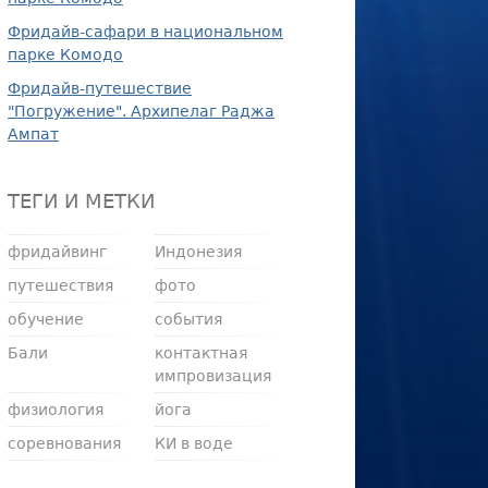
Фридайв-сафари в национальном
парке Комодо
Фридайв-путешествие
"Погружение". Архипелаг Раджа
Ампат
ТЕГИ И МЕТКИ
фридайвинг
Индонезия
путешествия
фото
обучение
события
Бали
контактная
импровизация
физиология
йога
соревнования
КИ в воде