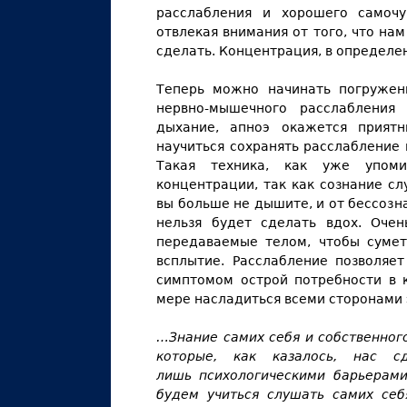
расслабления и хорошего самочу
отвлекая внимания от того, что на
сделать. Концентрация, в определе
Теперь можно начинать погружени
нервно-мышечного расслабления
дыхание, апноэ окажется прия
научиться сохранять расслабление
Такая техника, как уже упоми
концентрации, так как сознание сл
вы больше не дышите, и от бессозн
нельзя будет сделать вдох. Очен
передаваемые телом, чтобы сумет
всплытие. Расслабление позволяе
симптомом острой потребности в к
мере насладиться всеми сторонами 
…Знание самих себя и собственног
которые, как казалось, нас 
лишь психологическими барьерами
будем учиться слушать самих себ