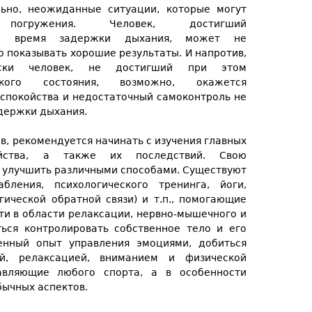
льно, неожиданные ситуации, которые могут
огружения. Человек, достигший
 во время задержки дыхания, может не
о показывать хорошие результаты. И напротив,
ески человек, не достигший при этом
еского состояния, возможно, окажется
еспокойства и недостаточный самоконтроль не
держки дыхания.
в, рекомендуется начинать с изучения главных
йства, а также их последствий. Свою
 улучшить различными способами. Существуют
ления, психологического тренинга, йоги,
огической обратной связи) и т.п., помогающие
ти в области релаксации, нервно-мышечного и
ться контролировать собственное тело и его
енный опыт управления эмоциями, добиться
й, релаксацией, вниманием и физической
авляющие любого спорта, а в особенности
бычных аспектов.