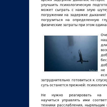
улучшить психологическую подгото
может сыграть с нами злую шутку
погружении на задержке дыхания! 
погрузиться на определенную гл
физические затраты при этом одина
Оч
наш
дл
во
до
бе
до
не
есл
затруднительно готовиться к спус
суть останется прежней: психологи
Не нужно реагировать на п
научиться управлять ими соотве
техники расслабления, ныряльщик