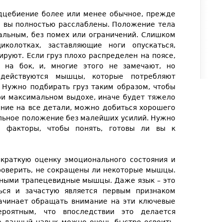
рдцебиение более или менее обычное, прежде
то вы полностью расслаблены. Положение тела
альным, без помех или ограничений. Слишком
колотках, заставляющие ноги опускаться,
ируют. Если груз плохо распределен на поясе,
я на бок, и, многие этого не замечают, но
адействуются мышцы, которые потребляют
 Нужно подбирать груз таким образом, чтобы
ри максимальном выдохе, иначе будет тяжело
ание на все детали, можно добиться хорошего
льное положение без малейших усилий. Нужно
 факторы, чтобы понять, готовы ли вы к
краткую оценку эмоционального состояния и
роверить, не сокращены ли некоторые мышцы.
нными трапецевидные мышцы. Даже язык – это
ся и зачастую является первым признаком
начинает обращать внимание на эти ключевые
ероятным, что впоследствии это делается