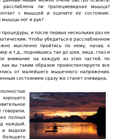
е данный навык можно очень быстро освоить.
: расслаблена ли трапециевидная мышца?
контакт с мышцей и оцените ее состояние.
и мышцы ног и рук?
 процедуры, и после первых нескольких раз ее
матическим. Чтобы убедиться в расслабленном
ожно мысленно пройтись по нему, начав, к
икр и т.д., поднявшись так до шеи, лица, глаз и
ое внимание на каждую из этих частей, по
о как вы таким образом проинспектируете все
вились от малейшего мышечного напряжения,
енным состоянием сразу же станет очевидна.
олностью
о хорошего
овительное
 говорили,
рех полных
нд каждый.
 и выдохи
 большего