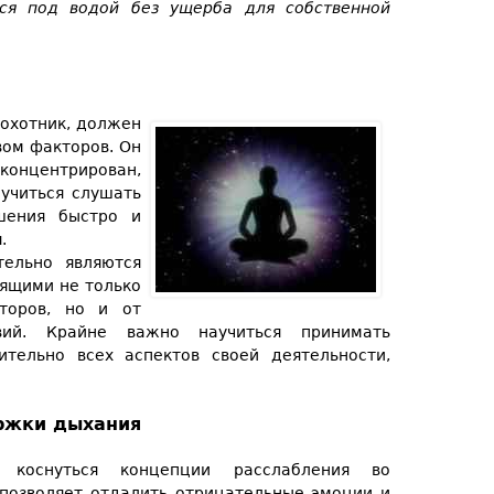
ся под водой без ущерба для собственной
охотник, должен
ом факторов. Он
концентрирован,
учиться слушать
шения быстро и
.
ельно являются
ящими не только
торов, но и от
ий. Крайне важно научиться принимать
тельно всех аспектов своей деятельности,
ержки дыхания
коснуться концепции расслабления во
 позволяет отдалить отрицательные эмоции и