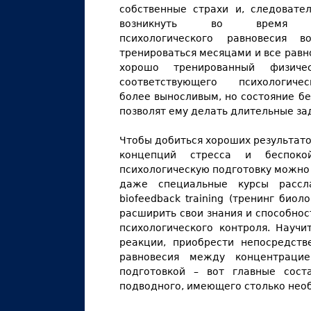
собственные страхи и, следовате
возникнуть во время п
психологического равновесия
тренироваться месяцами и все равн
хорошо тренированный физич
соответствующего психологич
более выносливым, но состояние б
позволят ему делать длительные за
Чтобы добиться хороших результато
концепций стресса и беспоко
психологическую подготовку можно
даже специальные курсы расслаб
biofeedback training (тренинг биол
расширить свои знания и способнос
психологического контроля. Научи
реакции, приобрести непосредств
равновесия между концентрацие
подготовкой – вот главные сост
подводного, имеющего столько нео