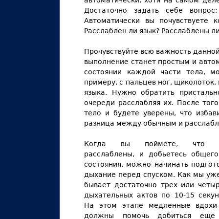
автоматически, хотя на самом дел
Достаточно задать себе вопрос
Автоматически вы почувствуете 
Расслаблен ли язык? Расслаблены л
Прочувствуйте всю важность данной
выполнение станет простым и авто
состоянии каждой части тела, м
примеру, с пальцев ног, щиколоток, 
языка. Нужно обратить пристальн
очереди расслабляя их. После тог
тело и будете уверены, что изба
разница между обычным и расслабл
Когда вы поймете, что п
расслаблены, и добьетесь общег
состояния, можно начинать подгот
дыхание перед спуском. Как мы уже
бывает достаточно трех или четы
дыхательных актов по 10-15 секу
На этом этапе медленные вдохи
должны помочь добиться еще