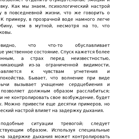
вку. Как мы знаем, психологический настрой
 в повседневной жизни, что же говорить о
К примеру, в прозрачной воде намного легче
убину, чем в мутной, несмотря на то, что
ковы.
евидно, что что-то обуславливает
е умственное состояние. Спуск кажется более
инным, а страх перед неизвестностью,
зникающий из-за ограниченной видимости,
бавляется к чувствам угнетения и
спокойства. Бывает, что волнение при виде
бычи вызывает учащение сердцебиения и
 позволяет должным образом расслабиться;
и не контролировать свое возбуждение, будет
ку. Можно привести еще десятки примеров, но
ческий настрой влияет на задержку дыхания.
одобные ситуации тревогой; следует
тствующим образом. Используя специальные
 на задержке дыхания может контролировать