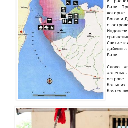
и распо
Бали. Пр
которые 
Богов и 
с остров
Индонези
сравнени
Считаетс
дайвинг
Бали.
Слово «
«олень» -
острове
больших 
боятся л