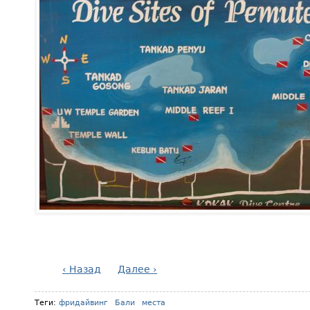
‹ Назад
Далее ›
Теги:
фридайвинг
Бали
места