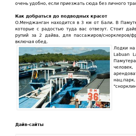
очень удобно, если приезжать сюда без личного тра
Как добраться до подводных красот
О.Менджанган находится в 3 км от Бали. В Памут
которые с радостью туда вас отвезут. Стоит да
рупий за 2 дайва, для пассажиров/снорклеров/ф
включая обед.
Лодки на
Labuan L
Памутера
человек
арендоват
нац.парк
"снорклин
Дай
в-сайты