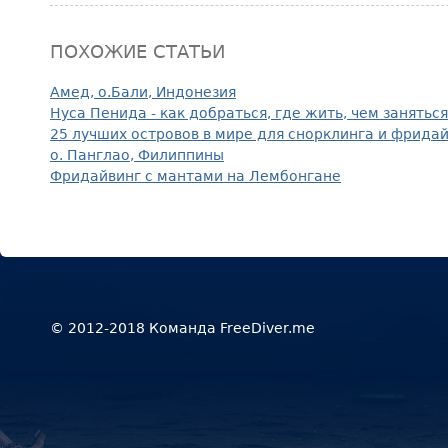
ПОХОЖИЕ СТАТЬИ
Амед, о.Бали, Индонезия
Нуса Пенида - как добраться, где жить, чем заняться
25 лучших островов в мире для снорклинга и фрида
о. Панглао, Филиппины
Фридайвинг с мантами на Лембонгане
© 2012-2018 Команда FreeDiver.me