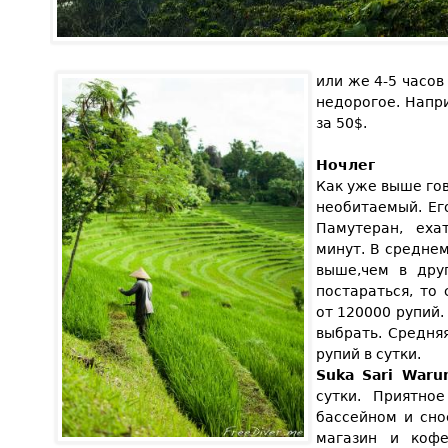
или же 4-5 часов 
недорогое. Напр
за 50$.
Ночлег
Как уже выше го
необитаемый. Ег
Памутеран, еха
минут. В средне
выше,чем в дру
постараться, то
от 120000 рупий. 
выбрать. Средня
рупий в сутки.
Suka Sari War
сутки. Приятно
бассейном и сно
магазин и кофе