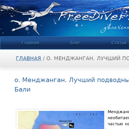
Jump to navigation
Главная
Блог
Статьи
ГЛАВНАЯ
/
О. МЕНДЖАНГАН. ЛУЧШИЙ ПО
ВЫ ЗДЕСЬ
о. Менджанган. Лучший подводны
Бали
Менджа
необита
частью н